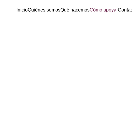
Inicio
Quiénes somos
Qué hacemos
Cómo apoyar
Contac
TU APOYO HACE 
POSIBLE TODO EST